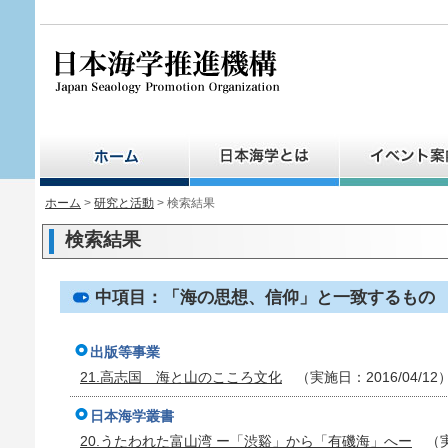
ペ
ー
ジ
の
先
頭
で
す。
ホーム
>
研究と活動
> 検索結果
検索結果
中項目：「海の思想、信仰」と一致するもの
出版等事業
21.高志国 海と山のこころ文化
（実施日：2016/04/12
日本海学叢書
20.うたわれた富山湾 ー「渋谿」から「有磯海」へー
（実施