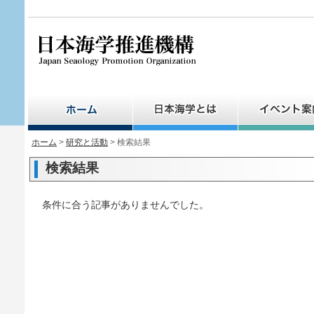
ペ
ー
ジ
の
先
頭
で
す。
ホーム
>
研究と活動
> 検索結果
検索結果
条件に合う記事がありませんでした。