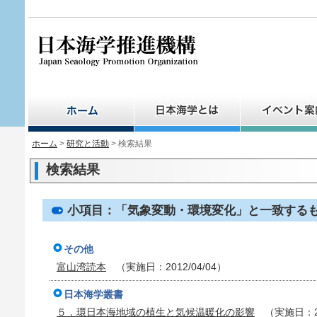
ペ
ー
ジ
の
先
頭
で
す。
ホーム
>
研究と活動
> 検索結果
検索結果
小項目：「気象変動・環境変化」と一致する
その他
富山湾読本
（実施日：2012/04/04）
日本海学叢書
５．環日本海地域の植生と気候温暖化の影響
（実施日：200