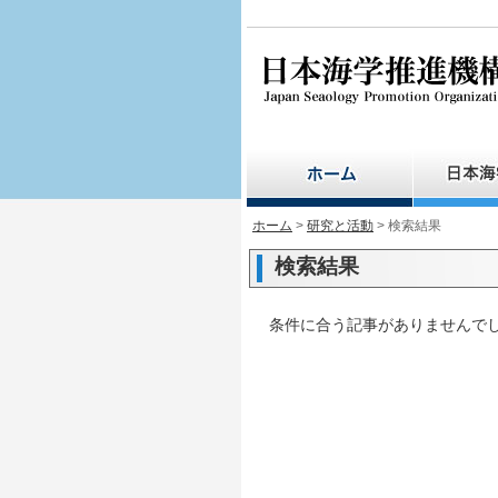
ペ
ー
ジ
の
先
頭
で
す。
ホーム
>
研究と活動
> 検索結果
検索結果
条件に合う記事がありませんで